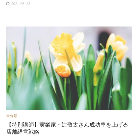
2021-08-28
カ
未分類
【特別講師】実業家・辻敬太さん成功率を上げる
テ
店舗経営戦略
ゴ