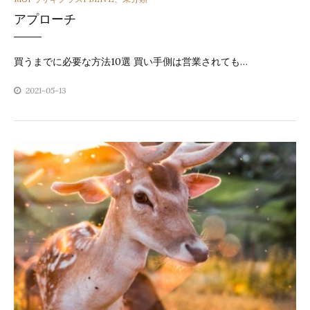
アプローチ
テ
ゴ
買うまでに必要な方法10選 買い手側は営業されても…
リ
2021-05-13
ー