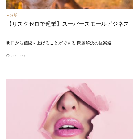
カ
未分類
【リスクゼロで起業】スーパースモールビジネス
テ
ゴ
明日から値段を上げることができる 問題解決の提案速…
リ
2021-02-13
ー