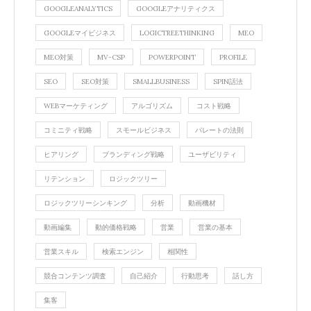
GOOGLEANALYTICS
GOOGLEアナリティクス
GOOGLEマイビジネス
LOGICTREETHINKING
MEO
MEO対策
MV-CSP
POWERPOINT
PROFILE
SEO
SEO対策
SMALLBUSINESS
SPIN話法
WEBマーケティング
アルゴリズム
コスト戦略
コミニティ戦略
スモールビジネス
パレートの法則
ヒアリング
ブランディング戦略
ユーザビリティ
リテンション
ロジックツリー
ロジックツリーシンキング
分析
動画機材
動画編集
動的価格戦略
営業
営業の基本
営業スキル
検索エンジン
相関性
競合コンテンツ調査
自己紹介
行動思考
話し方
集客