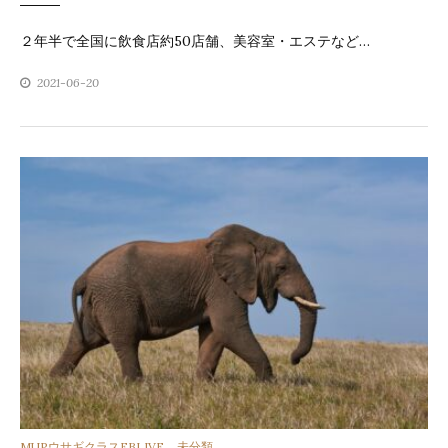
リ
２年半で全国に飲食店約50店舗、美容室・エステなど…
ー
2021-06-20
カ
MUPウサギクラスFBLIVE
、
未分類