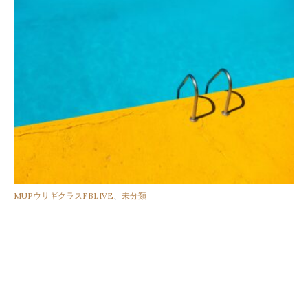
カ
MUPウサギクラスFBLIVE
、
未分類
テ
ゴ
リ
ー