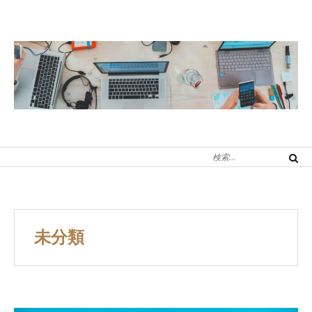
コ
ン
テ
ン
ツ
へ
ス
キ
検
ッ
検
索
索
プ
対
象:
未分類