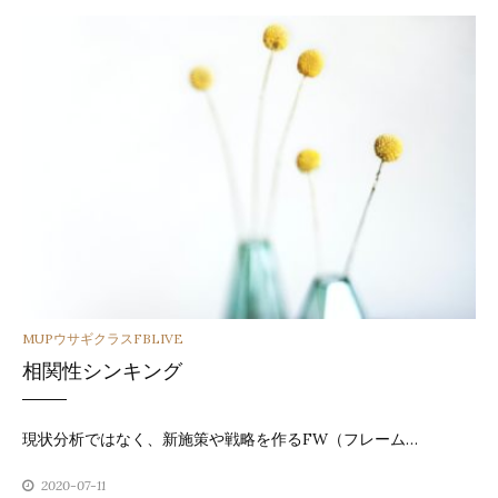
カ
MUPウサギクラスFBLIVE
相関性シンキング
テ
ゴ
現状分析ではなく、新施策や戦略を作るFW（フレーム…
リ
2020-07-11