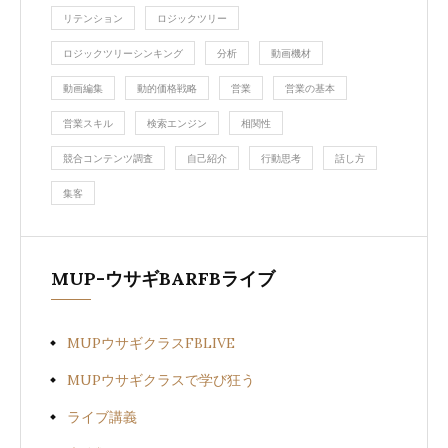
リテンション
ロジックツリー
ロジックツリーシンキング
分析
動画機材
動画編集
動的価格戦略
営業
営業の基本
営業スキル
検索エンジン
相関性
競合コンテンツ調査
自己紹介
行動思考
話し方
集客
MUP-ウサギBARFBライブ
MUPウサギクラスFBLIVE
MUPウサギクラスで学び狂う
ライブ講義