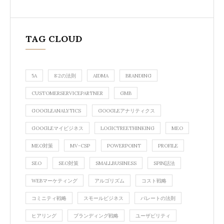
TAG CLOUD
5A
8:2の法則
AIDMA
BRANDING
CUSTOMERSERVICEPARTNER
GMB
GOOGLEANALYTICS
GOOGLEアナリティクス
GOOGLEマイビジネス
LOGICTREETHINKING
MEO
MEO対策
MV-CSP
POWERPOINT
PROFILE
SEO
SEO対策
SMALLBUSINESS
SPIN話法
WEBマーケティング
アルゴリズム
コスト戦略
コミニティ戦略
スモールビジネス
パレートの法則
ヒアリング
ブランディング戦略
ユーザビリティ