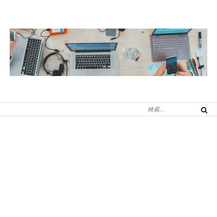
コ
ン
テ
ン
ツ
へ
ス
キ
検
ッ
検
索
索
プ
対
象: