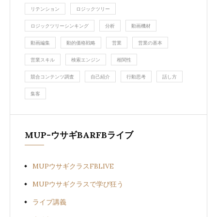
リテンション
ロジックツリー
ロジックツリーシンキング
分析
動画機材
動画編集
動的価格戦略
営業
営業の基本
営業スキル
検索エンジン
相関性
競合コンテンツ調査
自己紹介
行動思考
話し方
集客
MUP-ウサギBARFBライブ
MUPウサギクラスFBLIVE
MUPウサギクラスで学び狂う
ライブ講義