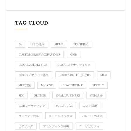
TAG CLOUD
5A
8:2の法則
AIDMA
BRANDING
CUSTOMERSERVICEPARTNER
GMB
GOOGLEANALYTICS
GOOGLEアナリティクス
GOOGLEマイビジネス
LOGICTREETHINKING
MEO
MEO対策
MV-CSP
POWERPOINT
PROFILE
SEO
SEO対策
SMALLBUSINESS
SPIN話法
WEBマーケティング
アルゴリズム
コスト戦略
コミニティ戦略
スモールビジネス
パレートの法則
ヒアリング
ブランディング戦略
ユーザビリティ