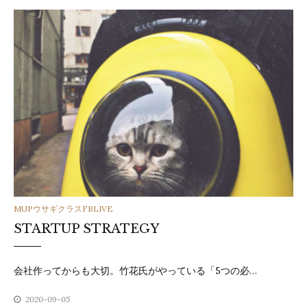
カ
MUPウサギクラスFBLIVE
STARTUP STRATEGY
テ
ゴ
会社作ってからも大切。竹花氏がやっている「5つの必…
リ
2020-09-05