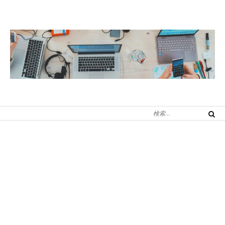
コ
ン
テ
ン
ツ
へ
ス
キ
検
ッ
検
索
索
プ
対
象: