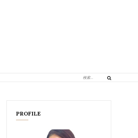
検
検
索
索
対
象:
PROFILE