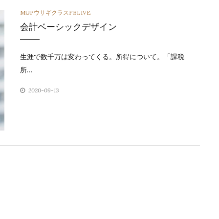
カ
MUPウサギクラスFBLIVE
会計ベーシックデザイン
テ
ゴ
生涯で数千万は変わってくる。所得について。「課税
リ
所…
ー
2020-09-13