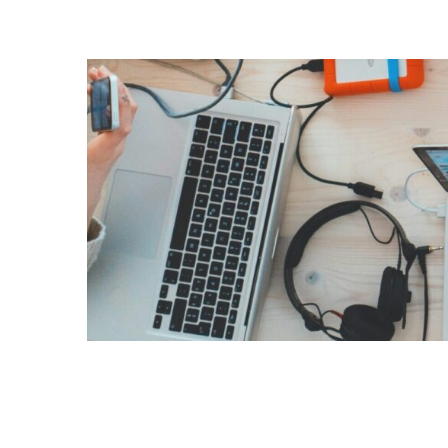
コ
ン
テ
ン
ツ
へ
ス
キ
ッ
プ