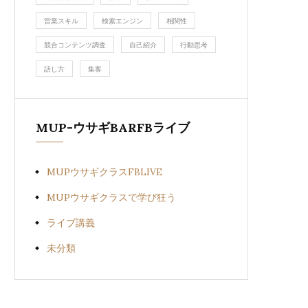
営業スキル
検索エンジン
相関性
競合コンテンツ調査
自己紹介
行動思考
話し方
集客
MUP-ウサギBARFBライブ
MUPウサギクラスFBLIVE
MUPウサギクラスで学び狂う
ライブ講義
未分類