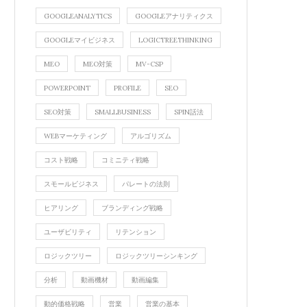
GOOGLEANALYTICS
GOOGLEアナリティクス
GOOGLEマイビジネス
LOGICTREETHINKING
MEO
MEO対策
MV-CSP
POWERPOINT
PROFILE
SEO
SEO対策
SMALLBUSINESS
SPIN話法
WEBマーケティング
アルゴリズム
コスト戦略
コミニティ戦略
スモールビジネス
パレートの法則
ヒアリング
ブランディング戦略
ユーザビリティ
リテンション
ロジックツリー
ロジックツリーシンキング
分析
動画機材
動画編集
動的価格戦略
営業
営業の基本